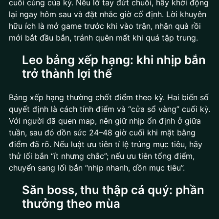
cuối cùng của kỳ. Nếu lỡ tay đứt chuỗi, hãy khởi động
lại ngay hôm sau và đặt nhắc giờ cố định. Lời khuyên
hữu ích là mở game trước khi vào trận, nhận quà rồi
mới bắt đầu bắn, tránh quên mất khi quá tập trung.
Leo bảng xếp hạng: khi nhịp bắn
trở thành lợi thế
Bảng xếp hạng thường chốt điểm theo kỳ. Hai biến số
quyết định là cách tính điểm và “cửa sổ vàng” cuối kỳ.
Với người đã quen map, nên giữ nhịp ổn định ở giữa
tuần, sau đó dồn sức 24–48 giờ cuối khi mặt bằng
điểm đã rõ. Nếu luật ưu tiên tỉ lệ trúng mục tiêu, hãy
thử lối bắn “ít nhưng chắc”; nếu ưu tiên tổng điểm,
chuyển sang lối bắn “nhịp nhanh, dồn mục tiêu”.
Săn boss, thu thập cá quý: phần
thưởng theo mùa