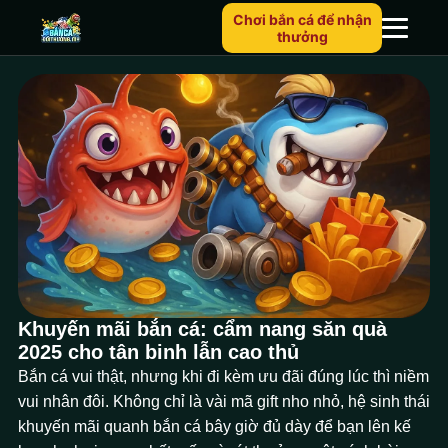
Chơi bắn cá để nhận
thưởng
Khuyến mãi bắn cá: cẩm nang săn quà
2025 cho tân binh lẫn cao thủ
Bắn cá vui thật, nhưng khi đi kèm ưu đãi đúng lúc thì niềm
vui nhân đôi. Không chỉ là vài mã gift nho nhỏ, hệ sinh thái
khuyến mãi quanh bắn cá bây giờ đủ dày để bạn lên kế