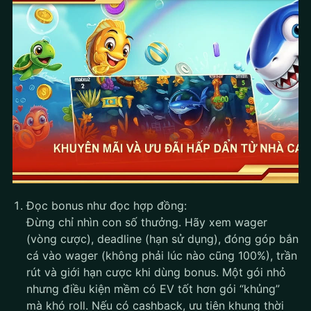
Đọc bonus như đọc hợp đồng:
Đừng chỉ nhìn con số thưởng. Hãy xem wager
(vòng cược), deadline (hạn sử dụng), đóng góp bắn
cá vào wager (không phải lúc nào cũng 100%), trần
rút và giới hạn cược khi dùng bonus. Một gói nhỏ
nhưng điều kiện mềm có EV tốt hơn gói “khủng”
mà khó roll. Nếu có cashback, ưu tiên khung thời