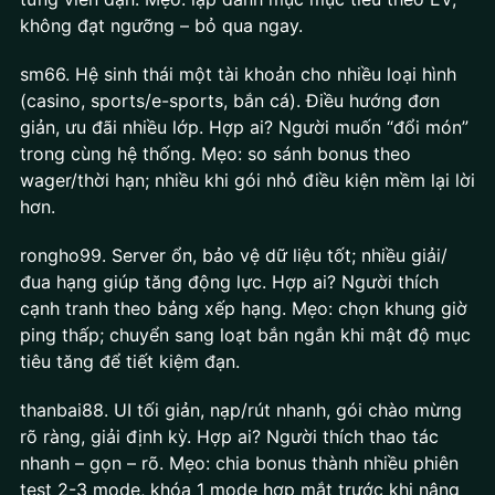
không đạt ngưỡng – bỏ qua ngay.
sm66.
Hệ sinh thái một tài khoản cho nhiều loại hình
(casino, sports/e-sports, bắn cá). Điều hướng đơn
giản, ưu đãi nhiều lớp.
Hợp ai?
Người muốn “đổi món”
trong cùng hệ thống.
Mẹo:
so sánh bonus theo
wager/thời hạn; nhiều khi gói nhỏ điều kiện mềm lại lời
hơn.
rongho99.
Server ổn, bảo vệ dữ liệu tốt; nhiều giải/
đua hạng giúp tăng động lực.
Hợp ai?
Người thích
cạnh tranh theo bảng xếp hạng.
Mẹo:
chọn khung giờ
ping thấp; chuyển sang loạt bắn ngắn khi mật độ mục
tiêu tăng để tiết kiệm đạn.
thanbai88.
UI tối giản, nạp/rút nhanh, gói chào mừng
rõ ràng, giải định kỳ.
Hợp ai?
Người thích thao tác
nhanh – gọn – rõ.
Mẹo:
chia bonus thành nhiều phiên
test 2-3 mode, khóa 1 mode hợp mắt trước khi nâng