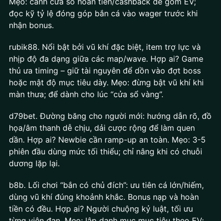
Mẹo:
canh cửa sổ hoàn tiền/cashback để gom EV;
đọc kỹ tỷ lệ đóng góp bắn cá vào wager trước khi
nhận bonus.
rubik88.
Nổi bật bởi vũ khí đặc biệt, item trợ lực và
nhịp độ đa dạng giữa các map/wave.
Hợp ai?
Game
thủ ưa timing – giữ tài nguyên để dồn vào đợt boss
hoặc mật độ mục tiêu dày.
Mẹo:
đừng bật vũ khí khi
màn thưa; để dành cho lúc “cửa sổ vàng”.
d79bet.
Đường băng cho người mới: hướng dẫn rõ, đồ
họa/âm thanh dễ chịu, dải cược rộng để làm quen
dần.
Hợp ai?
Newbie cần ramp-up an toàn.
Mẹo:
3-5
phiên đầu dùng mức tối thiểu; chỉ nâng khi có chuỗi
dương lặp lại.
b8b.
Lối chơi “bắn có chủ đích”: ưu tiên cá lớn/hiếm,
dùng vũ khí đúng khoảnh khắc. Bonus nạp và hoàn
tiền có đều.
Hợp ai?
Người chuộng kỷ luật, tối ưu
từng viên đạn.
Mẹo:
lập danh mục mục tiêu theo EV;