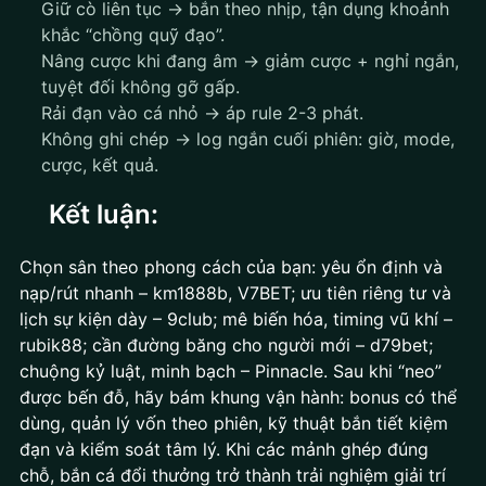
Giữ cò liên tục → bắn theo nhịp, tận dụng khoảnh
khắc “chồng quỹ đạo”.
Nâng cược khi đang âm → giảm cược + nghỉ ngắn,
tuyệt đối không gỡ gấp.
Rải đạn vào cá nhỏ → áp rule 2-3 phát.
Không ghi chép → log ngắn cuối phiên: giờ, mode,
cược, kết quả.
Kết luận:
Chọn sân theo phong cách của bạn: yêu ổn định và
nạp/rút nhanh –
km1888b, V7BET
; ưu tiên riêng tư và
lịch sự kiện dày –
9club
; mê biến hóa, timing vũ khí –
rubik88
; cần đường băng cho người mới –
d79bet
;
chuộng kỷ luật, minh bạch –
Pinnacle
. Sau khi “neo”
được bến đỗ, hãy bám khung vận hành: bonus có thể
dùng, quản lý vốn theo phiên, kỹ thuật bắn tiết kiệm
đạn và kiểm soát tâm lý. Khi các mảnh ghép đúng
chỗ,
bắn cá đổi thưởng
trở thành trải nghiệm giải trí